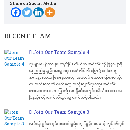
Share on Social Media
RECENT TEAM
Join Our Team Sample 4
သူများပြောတာ နားလည်ပြီး ကိုယ်က အင်္ဂလိပ်လို ပြန်ပြောဖို့
ယုံကြည်မှု နည်းနေသူတွေ ၊ အင်္ဂလိပ်လို ပြောဖို့ ဝေါဟာရ
အကန့်အသတ် ဖြစ်နေသတွေ၊ အင်္ဂလိပ် စကားပြောရမှာ သုံး
တဲ့ အသုံးတွေကို လက်တွေ့ အသုံးချလိုသူတွေ၊ အင်္ဂလိပ်
ဘာသာစကား အပြောကို အချိန်တိုအတွင်း သိသိသာသာ အ
မြန်ဆုံး တိုးတက်လိုသူတွေ တက်သင့်ပါတယ်။
Join Our Team Sample 3
လုပ်ငန်းခွင်မှာ စွမ်းဆောင်ရည်တွေ ပြည့်ဝပေမယ့် လုပ်ငန်းခွင်