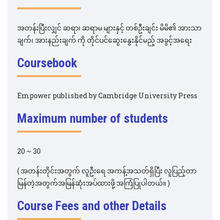
အတန်းပြီးလျှင် ဆရာ၊ ဆရာမ များနှင့် တစ်ဦးချင်း မိမိ၏ အားသာ
ချက်၊ အားနည်းချက် ကို တိုင်ပင်ဆွေးနွေးနိုင်မည့် အခွင့်အရေး
Coursebook
Empower published by Cambridge University Press
Maximum number of students
20 ~ 30
( အတန်းတိုင်းအတွက် လူဦးရေ အကန့်အသတ်ရှိပြီး လူပြည့်တာ
မြန်တဲ့အတွက်အမြန်ဆုံးအပ်ထားဖို့ အကြံပြုပါတယ်။ )
Course Fees and other Details