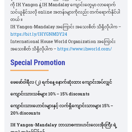
ကို IH Yangon နဲ့ IH Mandalay ကျောင်းတွေမှာ လာရောက်
သင်ယူနိုင်သလို online အတန်းများကိုလည်း တက်ရောက်နိုင်ပါ
တယ် ။
IH Yangon-Mandalay အကြောင်း အသေးစိတ် သိရှိလိုပါက –
https://bit.ly/IHYGNMDY24
International House World Organization အကြောင်း
အသေးစိတ် သိရှိလိုပါက –
https://www.ihworld.com/
Special Promotion
ဖေဖော်၀ါရီလ
(၂) ရက်နေ့ နောက်ဆုံးထား ကျောင်းအပ်လျှင်
ကျောင်းသားသစ်များ 10% – 15% discounts
ကျောင်းသားဟောင်းများနှင့် လက်ရှိကျောင်းသားများ 15% –
20% discounts
IH Yangon-Mandalay ဘာသာစကားဟင်းလေးအိုးကြီး ရဲ့