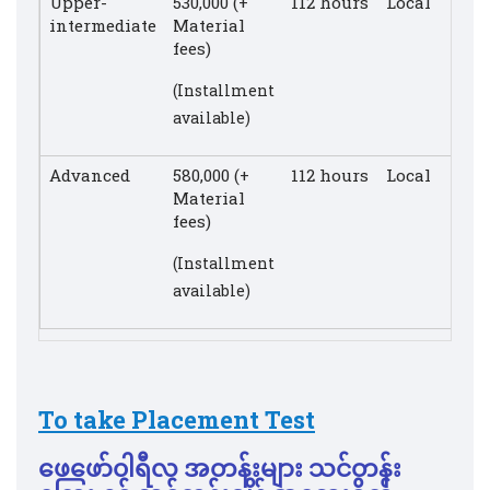
Upper-
530,000 (+
112 hours
Local
intermediate
Material
fees)
(Installment
available)
Advanced
580,000 (+
112 hours
Local
Material
fees)
(Installment
available)
To take Placement Test
ဖေဖော်၀ါရီလ
အတန်းများ သင်တန်း