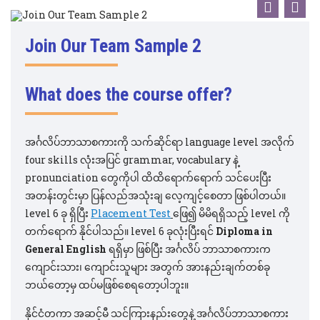
Join Our Team Sample 2
What does the course offer?
အင်္ဂလိပ်ဘာသာစကားကို သက်ဆိုင်ရာ language level အလိုက်
four skills လုံးအပြင် grammar, vocabulary နဲ့
pronunciation တွေကိုပါ ထိထိရောက်ရောက် သင်ပေးပြီး
အတန်းတွင်းမှာ ပြန်လည်အသုံးချ လေ့ကျင့်စေတာ ဖြစ်ပါတယ်။
level 6 ခု ရှိပြီး
Placement Test
ဖြေ၍ မိမိရရှိသည့် level ကို
တက်ရောက် နိုင်ပါသည်။ level 6 ခုလုံးပြီးရင်
Diploma in
General English
ရရှိမှာ ဖြစ်ပြီး အင်္ဂလိပ် ဘာသာစကားက
ကျောင်းသား၊ ကျောင်းသူများ အတွက် အားနည်းချက်တစ်ခု
ဘယ်တော့မှ ထပ်မဖြစ်စေရတော့ပါဘူး။
နိုင်ငံတကာ အဆင့်မီ သင်ကြားနည်းတွေနဲ့ အင်္ဂလိပ်ဘာသာစကား