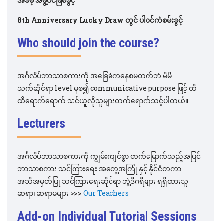
အခမဲ့ အဖွဲ့ဝင်ဖြစ်ခွင့်
8th Anniversary Lucky Draw တွင် ပါ၀င်ကံစမ်းခွင့်
Who should join the course?
အင်္ဂလိပ်ဘာသာစကားကို အခြေခံကနေစမတက်ဘဲ မိမိ
သက်ဆိုင်ရာ level မှစ၍ communicative purpose ဖြင့် ထိ
ထိရောက်ရောက် သင်ယူလိုသူများတက်ရောက်သင့်ပါတယ်။
Lecturers
အင်္ဂလိပ်ဘာသာစကားကို ကျွမ်းကျင်စွာ တက်မြောက်သည့်အပြင်
ဘာသာစကား သင်ကြားရေး အတွေ့အကြုံ နှင့် နိုင်ငံတကာ
အသိအမှတ်ပြု သင်ကြားရေးဆိုင်ရာ ဘွဲ့ဒီဂရီများ ရရှိထားသူ
ဆရာ၊ ဆရာမများ >>>
Our Teachers
Add-on Individual Tutorial Sessions