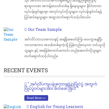
သုံး အင်္ဂလိပ်ဘာသာစကားစွမ်းရည် အားနည်းမှုကြောင့်
ရာထူး၊လစာ အကန့်အသတ်တစ်ခု ရှိနေသူများ၊ နိုင်ငံတကာ
လုပ်ငန်းခွင်များမှာ အလုပ်လုပ်လိုသူများ၊ လုပ်ငန်းခွင်ဝင်ရန်
ပြင်ဆင်နေသူများ အထူးတက်ရောက်သင့်ပါတယ်။
Our Team Sample
အင်္ဂလိပ်ဘာသာစကားနှင့် အချိန်အတော်ကြာ ဝေးကွာနေပြီး
ဘာသာစကား အသစ်တစ်ခုကဲ့သို့ ပြန်လည်လေ့လာ သင်ယူလို
သူများ နှင့် အခြေခံကောင်းကောင်း တည်ဆောက်လိုသူများ
တက်ရောက်သင့်ပါသည်။
RECENT EVENTS
" အင်္ဂလိပ်ကျပန်းစကားပြောပြိုင်ပွဲ အတွက်
ပြိုင်ပွဲဝင်များအား ဖိတ်ခေါ်ခြင်း "
Read More >>
English for Young Learners