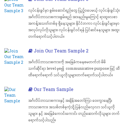
လုပ်ငန်းခွင်မှာ စွမ်းဆောင်ရည်တွေ ပြည့်ဝပေမယ့် လုပ်ငန်းခွင်သုံး
အင်္ဂလိပ်ဘာသာစကားစွမ်းရည် အားနည်းမှုကြောင့် ရာထူး၊လစာ
အကန့်အသတ်တစ်ခု ရှိနေသူများ၊ နိုင်ငံတကာ လုပ်ငန်းခွင်များမှာ
အလုပ်လုပ်လိုသူများ၊ လုပ်ငန်းခွင်ဝင်ရန် ပြင်ဆင်နေသူများ အထူး
တက်ရောက်သင့်ပါတယ်။
Join Our Team Sample 2
အင်္ဂလိပ်ဘာသာစကားကို အခြေခံကနေစမတက်ဘဲ မိမိ
သက်ဆိုင်ရာ level မှစ၍ communicative purpose ဖြင့် ထိ
ထိရောက်ရောက် သင်ယူလိုသူများတက်ရောက်သင့်ပါတယ်။
Our Team Sample
အင်္ဂလိပ်ဘာသာစကားနှင့် အချိန်အတော်ကြာ ဝေးကွာနေပြီး
ဘာသာစကား အသစ်တစ်ခုကဲ့သို့ ပြန်လည်လေ့လာ သင်ယူလို
သူများ နှင့် အခြေခံကောင်းကောင်း တည်ဆောက်လိုသူများ တက်
ရောက်သင့်ပါသည်။