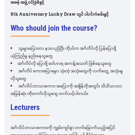
အခမဲ့ အဖွဲ့ဝင်ဖြစ်ခွင့်
8th Anniversary Lucky Draw တွင် ပါ၀င်ကံစမ်းခွင့်
Who should join the course?
သူများပြောတာ နားလည်ပြီး ကိုယ်က အင်္ဂလိပ်လို ပြန်ပြောဖို့
ယုံကြည်မှု နည်းနေသူတွေ
အင်္ဂလိပ်လို ပြောဖို့ ဝေါဟာရ အကန့်အသတ် ဖြစ်နေသူတွေ
အင်္ဂလိပ် စကားပြောရမှာ သုံးတဲ့ အသုံးတွေကို လက်တွေ့ အသုံးချ
လိုသူတွေ
အင်္ဂလိပ်ဘာသာစကား အပြောကို အချိန်တိုအတွင်း သိသိသာသာ
အမြန်ဆုံး တိုးတက်လိုသူတွေ တက်သင့်ပါတယ်။
Lecturers
အင်္ဂလိပ်ဘာသာစကားကို ကျွမ်းကျင်စွာ တက်မြောက်သည့်အပြင်
ဘာသာစကား သင်ကြားရေး အတွေ့အကြုံ နှင့် နိုင်ငံတကာ