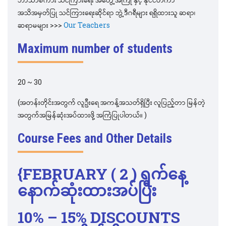
အသိအမှတ်ပြု သင်ကြားရေးဆိုင်ရာ ဘွဲ့ဒီဂရီများ ရရှိထားသူ ဆရာ၊
ဆရာမများ >>>
Our Teachers
Maximum number of students
20 ~ 30
(အတန်းတိုင်းအတွက် လူဦးရေ အကန့်အသတ်ရှိပြီး လူပြည့်တာ မြန်တဲ့
အတွက်အမြန်ဆုံးအပ်ထားဖို့ အကြံပြုပါတယ်။ )
Course Fees and Other Details
{
FEBRUARY
( 2 )
ရက်နေ့
နောက်ဆုံးထားအပ်ပြီး
10% – 15% DISCOUNTS