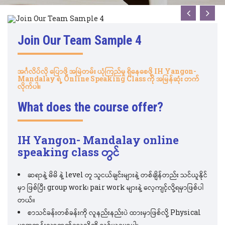
Join Our Team Sample 4
အင်္ဂလိပ်လို
ပြောဖို့
အမြဲတမ်း
ယုံကြည်မှု
ရှိနေစေဖို့
IH Yangon-
Mandalay
ရဲ့
Online Speaking Class
ကို
အမြန်ဆုံး
တက်
လိုက်ပါ။
What does the course offer?
IH Yangon- Mandalay online
speaking class တွင်
ဆရာနဲ့ မိမိ နဲ့ level တူ သူငယ်ချင်းများနဲ့ တစ်ချိန်တည်း သင်ယူနိုင်
မှာ ဖြစ်ပြီး group work၊ pair work များနဲ့ လေ့ကျင့်လို့ရမှာဖြစ်ပါ
တယ်။
စာသင်ခန်းတစ်ခန်းကို လူနည်းနည်းပဲ ထားမှာဖြစ်လို့ Physical
မှာအတန်းလာတက်ရသလိုကို သင်ယူရမှာပါ။