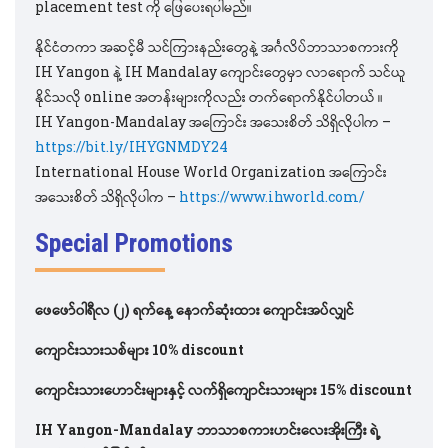
placement test ကို ဖြေပေးရပါမည်။
နိုင်ငံတကာ အဆင့်မီ သင်ကြားနည်းတွေနဲ့ အင်္ဂလိပ်ဘာသာစကားကို
IH Yangon နဲ့ IH Mandalay ကျောင်းတွေမှာ လာရောက် သင်ယူ
နိုင်သလို online အတန်းများကိုလည်း တက်ရောက်နိုင်ပါတယ် ။
IH Yangon-Mandalay အကြောင်း အသေးစိတ် သိရှိလိုပါက –
https://bit.ly/IHYGNMDY24
International House World Organization အကြောင်း
အသေးစိတ် သိရှိလိုပါက –
https://www.ihworld.com/
Special Promotions
ဖေဖော်၀ါရီလ
(၂) ရက်နေ့ နောက်ဆုံးထား ကျောင်းအပ်လျှင်
ကျောင်းသားသစ်များ 10% discount
ကျောင်းသားဟောင်းများနှင့် လက်ရှိကျောင်းသားများ 15% discount
IH Yangon-Mandalay ဘာသာစကားဟင်းလေးအိုးကြီး ရဲ့