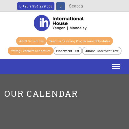
+95 9 954 279 363
Adult Schedules
Teacher Training Programme Schedules
Young Learners Schedules
Placement Test
Junior Placement Test
Toggl
navig
OUR CALENDAR