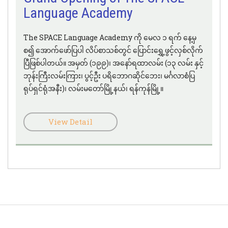
Language Academy
The SPACE Language Academy ကို မေလ ၁ ရက် နေ့မှ
စ၍ အောက်ဖော်ပြပါ လိပ်စာသစ်တွင် ပြောင်းရွှေ့ဖွင့်လှစ်လိုက်
ပြီဖြစ်ပါတယ်။ အမှတ် (၁၉၉)၊ အနော်ရထာလမ်း (၁၃ လမ်း နှင့်
ဘုန်းကြီးလမ်းကြား၊ ပွင့်ဦး ပရိဘောဂဆိုင်ဘေး၊ မင်္ဂလာစံပြ
ရုပ်ရှင်ရုံအနီး)၊ လမ်းမတော်မြို့နယ်၊ ရန်ကုန်မြို့။
View Detail