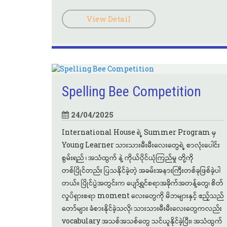
View Detail
Spelling Bee Competition
24/04/2025
International House ရဲ့ Summer Program မှ
Young Learner သားသားမီးမီးလေးတွေရဲ့ စာလုံးပေါင်း
စွမ်းရည် ၊ အသံထွက် နဲ့ ကိုယ်ပိုင်ယုံကြည်မှု တို့ကို
တစ်ပြိုင်တည်း ပြသနိုင်ခဲ့တဲ့ အခမ်းအနားကြီးတစ်ခုဖြစ်ခဲ့ပါ
တယ်။ ပြိုင်ပွဲအတွင်းက ပျော်ရွှင်စရာအခိုက်အတန့်တွေ၊ စိတ်
လှုပ်ရှားစရာ moment လေးတွေကို မိဘများနှင့် ဧည့်သည်
တော်များ ခံစားနိုင်ခဲ့သလို၊ သားသားမီးမီးလေးတွေကလည်း
vocabulary အသစ်အသစ်တွေ သင်ယူနိုင်ခဲ့ပြီး၊ အသံထွက်