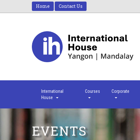
Home
Contact Us
International
Courses
Corporate
House
EVENTS