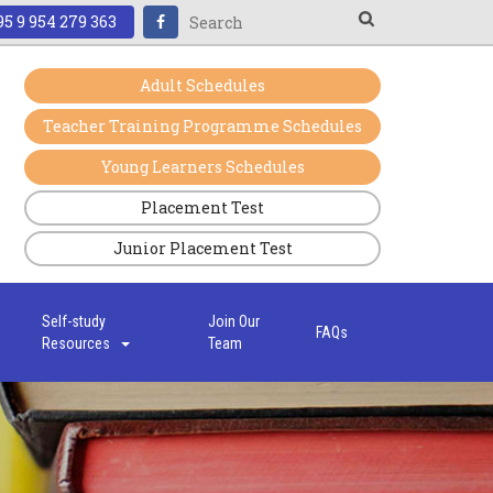
5 9 954 279 363
Adult Schedules
Teacher Training Programme Schedules
Young Learners Schedules
Placement Test
Junior Placement Test
s
Self-study
Join Our
FAQs
Resources
Team