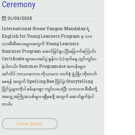
Ceremony
31/05/2025
International House Yangon-Mandalay ရဲ့
English for Young Learners Program မှ သား
သားမီးမီးလေးများအတွက် Young Learners
Summer Program အောင်မြင်စွာ ပြီးမြောက်ကြောင်း
Certificate များပေးအပ်ပွဲ ဇွန်လ (၁) ရက်နေ့ တွင်ကျင်းပ
ခဲ့ပါတယ်။ Summer Programme အတန်းများ
အင်္ဂလိပ် ဘာသာစကား ကိုသာမက ဘက်စုံ ဖွံ့ဖြိုး တိုးတက်
စေရန် အတွက် Spelling Bee ပြိုင်ပွဲ၊ Storytelling
ပြိုင်ပွဲများကိုပါ ခမ်းနားစွာ ကျင်းပပေးပြီး သားသား၊ မီးမီးတို့
အတွေ့အကြုံအသစ်များ ရရှိစေဖို့ အတွက် ဆောင်ရွက်ခဲ့ပါ
တယ်။
View Detail