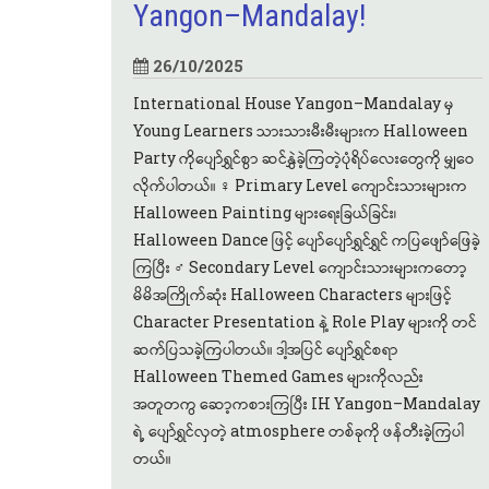
Yangon–Mandalay!
26/10/2025
International House Yangon–Mandalay မှ
Young Learners သားသားမီးမီးများက Halloween
Party ကိုပျော်ရွှင်စွာ ဆင်နွှဲခဲ့ကြတဲ့ပုံရိပ်လေးတွေကို မျှဝေ
လိုက်ပါတယ်။ ‍♀️ Primary Level ကျောင်းသားများက
Halloween Painting များရေးခြယ်ခြင်း၊
Halloween Dance ဖြင့် ပျော်ပျော်ရွှင်ရွှင် ကပြဖျော်ဖြေခဲ့
ကြပြီး ‍♂️ Secondary Level ကျောင်းသားများကတော့
မိမိအကြိုက်ဆုံး Halloween Characters များဖြင့်
Character Presentation နဲ့ Role Play များကို တင်
ဆက်ပြသခဲ့ကြပါတယ်။ ဒါ့အပြင် ပျော်ရွှင်စရာ
Halloween Themed Games များကိုလည်း
အတူတကွ ဆော့ကစားကြပြီး IH Yangon–Mandalay
ရဲ့ ပျော်ရွှင်လှတဲ့ atmosphere တစ်ခုကို ဖန်တီးခဲ့ကြပါ
တယ်။