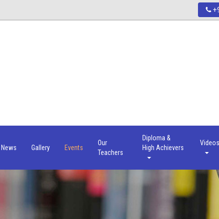
+9
Diploma &
Our
Video
News
Gallery
Events
High Achievers
Teachers