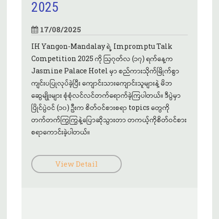
2025
17/08/2025
IH Yangon-Mandalay ရဲ့ Impromptu Talk
Competition 2025 ကို ဩဂုတ်လ (၁၇) ရက်နေ့က
Jasmine Palace Hotel မှာ စည်ကားသိုက်မြိုက်စွာ
ကျင်းပပြုလုပ်ခဲ့ပြီး ကျောင်းသားကျောင်းသူများနဲ့ မိဘ
ဆွေမျိုးများ စုံစုံလင်လင်တက်ရောက်ခဲ့ကြပါတယ်။ ဒီပွဲမှာ
ပြိုင်ပွဲဝင် (၁၀) ဦးက စိတ်ဝင်စားစရာ topics တွေကို
တက်တက်ကြွကြွနဲ့ပြောဆိုသွားတာ တကယ့်ကိုစိတ်ဝင်စား
စရာကောင်းခဲ့ပါတယ်။
View Detail